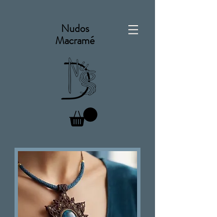
Nudos
Macramé