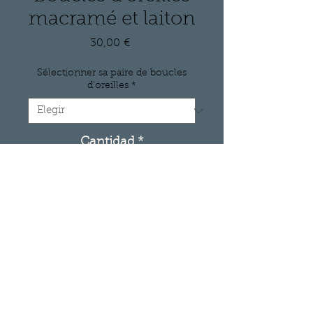
macramé et laiton
Precio
30,00 €
Sélectionner sa paire de boucles
d'oreilles
*
Cantidad
*
Agregar al carrito
Boucles d'oreilles asymétriques 
en laiton et macramé. Base de fil 
de laiton martelé, façonné et 
assemblé à la main. Perles de 