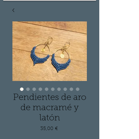
Pendientes de aro
de macramé y
latón
Precio
35,00 €