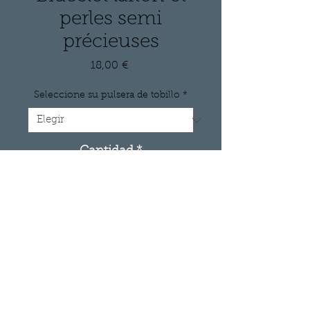
perles semi
précieuses
Precio
18,00 €
Seleccione su pulsera de tobillo
*
Cantidad
*
Agregar al carrito
Bracelet fin avec motif en laiton 
et perle de pierre fine.

Le motif central en laiton est 